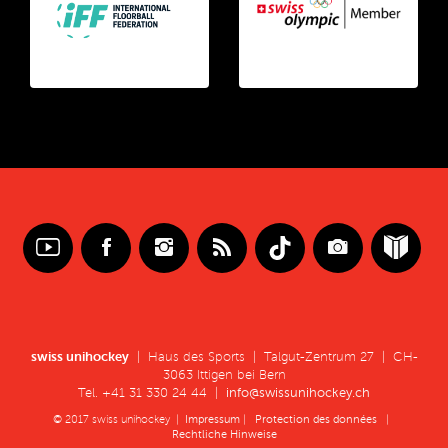
swiss unihockey
| Haus des Sports | Talgut-Zentrum 27 | CH-
3063 Ittigen bei Bern
Tel. +41 31 330 24 44 |
info@swissunihockey.ch
© 2017 swiss unihockey |
Impressum
|
Protection des données
|
Rechtliche Hinweise