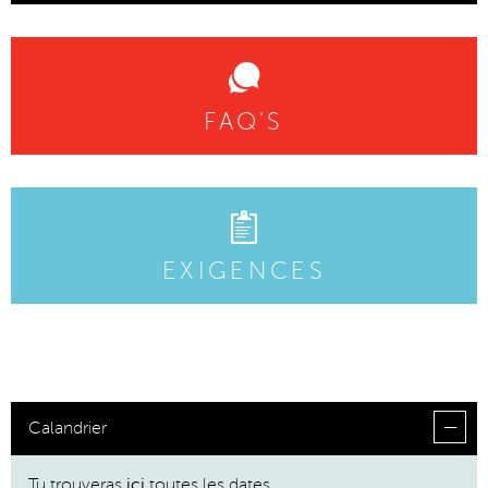
FAQ'S
EXIGENCES
Calandrier
Tu trouveras
ici
toutes les dates