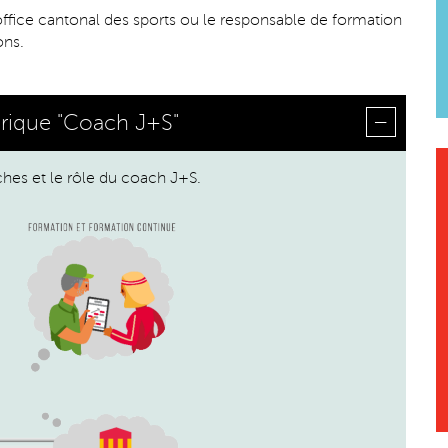
’office cantonal des sports ou le responsable de formation
ons.
rique "Coach J+S"
âches et le rôle du coach J+S.