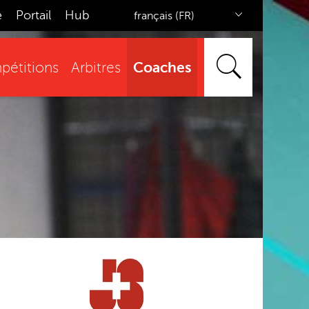
e
Portail
Hub
français (FR)
Coaches
étitions
Arbitres