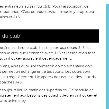
s entraîneurs au sein du club. Pour l'association, ce
e importance. C'est pourquoi swiss unihockey proposera
aîneurs J+S.
n du club
traîneurs dans le club. L'inscription aux cours J+S, les
tinue ainsi que l'échange avec J+S et l'association font
swiss unihockey apprécient cet engagement.
ux ans, après quoi une formation complémentaire doit
 et permet un échange entre les sports. Les cours sont
t lieu régulièrement. Un aperçu des dates et des lieux du
 coaches J+S.
toujours lieu le matin des superfinales. Ce module de
ncrètement aux besoins des coachs J+S en unihockey et
swiss unihockey.