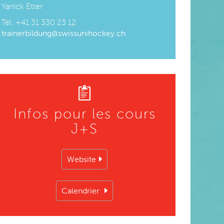
Yanick Etter
Tél. +41 31 330 23 12
trainerbildung@swissunihockey.ch
Infos pour les cours
J+S
Website
Calendrier