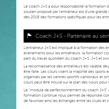
Le coach J+S a pour responsabilité la formation de
soutien proposé par l'entraîneur est d'une grand
dès 2018 des formations spécifiques pour les entr
Coach J+S - Partenaire au sei
L'entraîneur J+S est impliqué à la formation des en
événements pour les entraîneurs, la formation con
parti du travail quotidien du coach J+S. J+S et 
La reconnaissance des entraîneurs est valable de
être faite. Les cours visent la majorité des sports
organisés par les centres sportifs cantonaux et on
cours peut être trouvé sur le plan des cours pour
Le "module de perfectionnement du coach J+S" a 
formation continue nous permet de répondre co
de favoriser ainsi les échanges entre les clubs et 