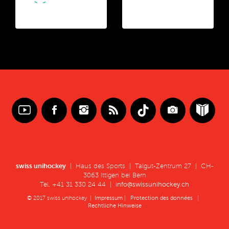
swiss unihockey
| Haus des Sports | Talgut-Zentrum 27 | CH-
3063 Ittigen bei Bern
Tel. +41 31 330 24 44 |
info@swissunihockey.ch
© 2017 swiss unihockey |
Impressum
|
Protection des données
|
Rechtliche Hinweise