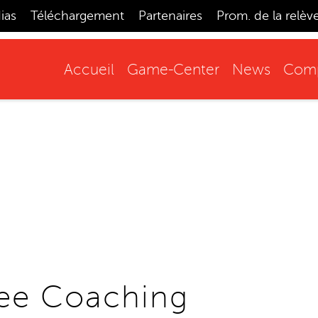
ias
Téléchargement
Partenaires
Prom. de la relèv
Accueil
Game-Center
News
Comp
ree Coaching