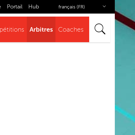
e
Portail
Hub
français (FR)
Arbitres
étitions
Coaches