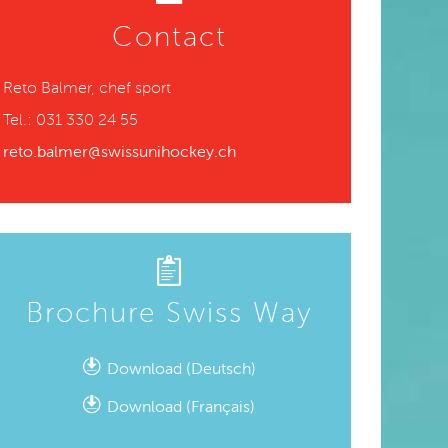
Contact
Reto Balmer, chef sport
Tel.: 031 330 24 55
reto.balmer@swissunihockey.ch
Brochure Swiss Way
Download (Deutsch)
Download (Français)