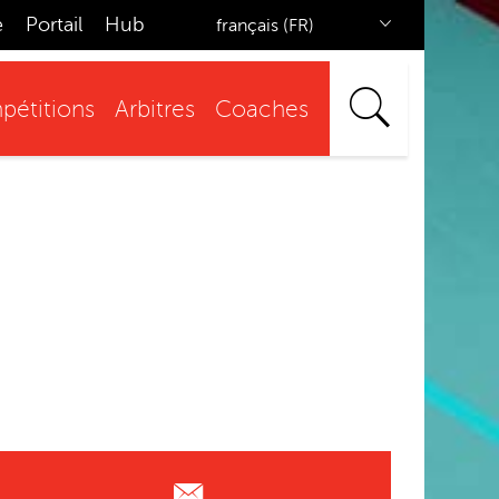
e
Portail
Hub
français (FR)
étitions
Arbitres
Coaches