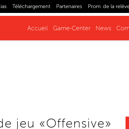
ias
Téléchargement
Partenaires
Prom. de la relèv
Accueil
Game-Center
News
Comp
de jeu «Offensive»