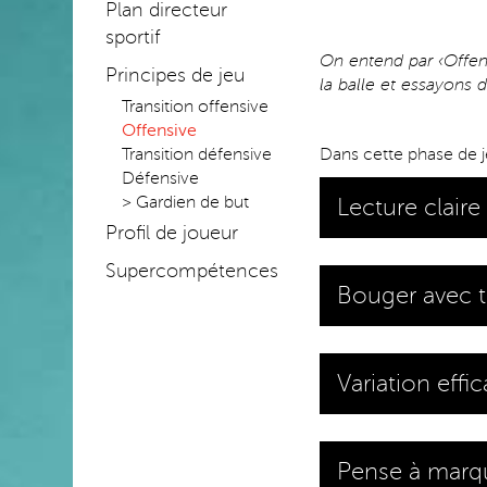
Plan directeur
sportif
On entend par ‹Offens
Principes de jeu
la balle et essayons 
Transition offensive
Offensive
Transition défensive
Dans cette phase de j
Défensive
> Gardien de but
Lecture claire
Profil de joueur
Supercompétences
Bouger avec 
Variation eff
Pense à marq