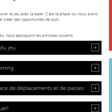
ive› le jeu avec la balle. C’est la phase où nous avons
de créer des opportunités de buts.
eu, nous appliquons les principes suivants:
 du jeu
timing
icace de déplacements et de passes
uer!