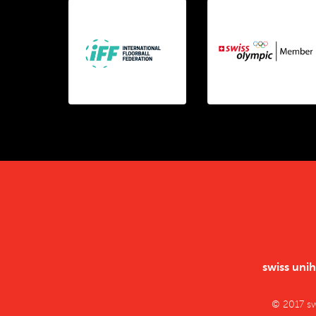
swiss uni
© 2017 s