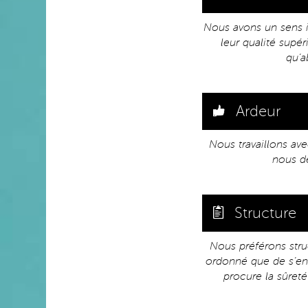
Nous avons un sens i
leur qualité supé
qu’a
Ardeur
Nous travaillons ave
nous dé
Structure
Nous préférons stru
ordonné que de s’eng
procure la sûret