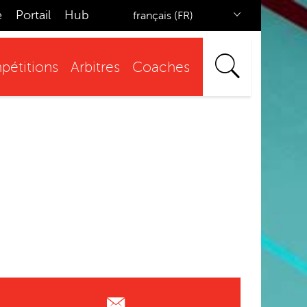
e
Portail
Hub
français (FR)
étitions
Arbitres
Coaches