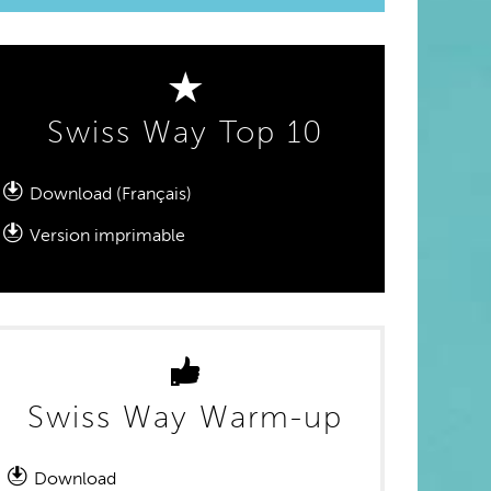
Swiss Way Top 10
Download (Français)
Version imprimable
Swiss Way Warm-up
Download