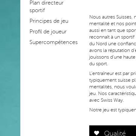
Plan directeur
sportif
Nous autres Suisses, 
Principes de jeu
mentalité et nos point
aussi en tant que spo
Profil de joueur
reconnaît à un sporti
Supercompétences
du Nord une confiance
avons la réputation d’
jouissons d’une haut
du sport.
L’entraîneur est par p
typiquement suisse pl
mentalités, nous voulo
jeu. Nos caractéristiq
avec Swiss Way.
Notre jeu est typiquem
Qualité