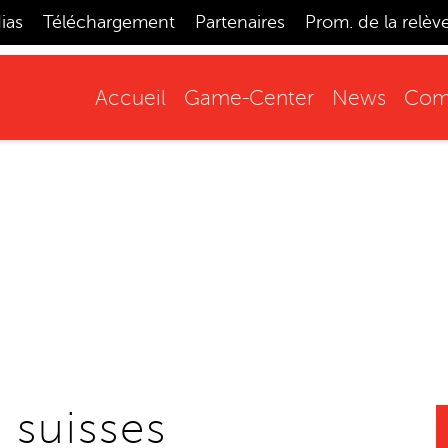
ias
Téléchargement
Partenaires
Prom. de la relèv
Accueil
Game-Center
News
Comp
 suisses