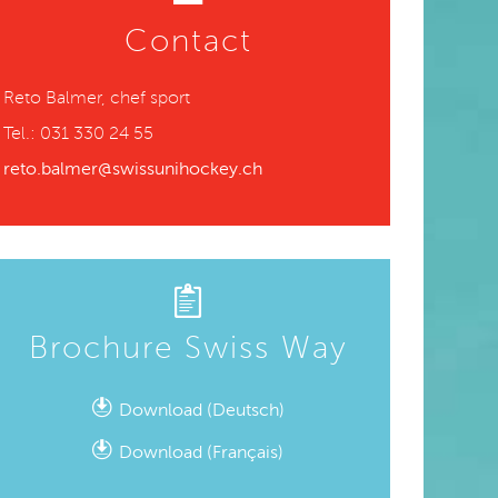
Contact
Reto Balmer, chef sport
Tel.: 031 330 24 55
reto.balmer@swissunihockey.ch
Brochure Swiss Way
Download (Deutsch)
Download (Français)