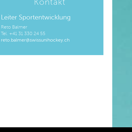
Kontakt
Leiter Sportentwicklung
Reto Balmer
Tel. +41 31 330 24 55
reto.balmer@swissunihockey.ch