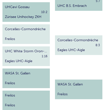
5:7
UHC B.S. Embrach
UHCevi Gossau
10:2
Zürisee Unihockey ZKH
Corcelles-Cormondrèche
Freilos
Corcelles-Cormondrèche
8:3
Eagles UHC-Aigle
UHC White Storm Oron-la-Ville
1:16
Eagles UHC-Aigle
WASA St. Gallen
Freilos
WASA St. Gallen
Freilos
Freilos
Freilos