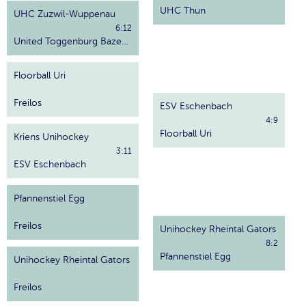
UHC Thun
UHC Zuzwil-Wuppenau
6:12
United Toggenburg Bazenheid
Floorball Uri
Freilos
ESV Eschenbach
4:9
Floorball Uri
Kriens Unihockey
3:11
ESV Eschenbach
Pfannenstiel Egg
Freilos
Unihockey Rheintal Gators
8:2
Pfannenstiel Egg
Unihockey Rheintal Gators
Freilos