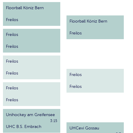
Floorball Köniz Bern
Freilos
Floorball Köniz Bern
Freilos
Freilos
Freilos
Freilos
Freilos
Freilos
Freilos
Freilos
Freilos
Unihockey am Greifensee
3:15
UHC B.S. Embrach
UHCevi Gossau