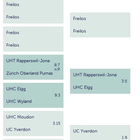
Freilos
Freilos
Freilos
Freilos
Freilos
Freilos
UHT Rapperswil-Jona
8:7
n.P.
Zürich Oberland Pumas
UHT Rapperswil-Jona
3:5
UHC Elgg
UHC Elgg
9:3
UHC Wyland
UHC Moudon
3:15
UC Yverdon
UC Yverdon
1:6