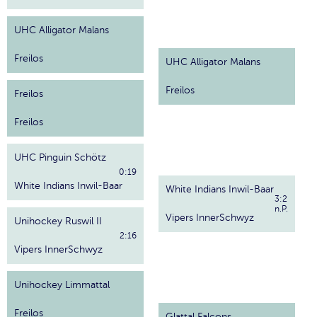
UHC Alligator Malans
Freilos
UHC Alligator Malans
Freilos
Freilos
Freilos
UHC Pinguin Schötz
0:19
White Indians Inwil-Baar
White Indians Inwil-Baar
3:2
n.P.
Vipers InnerSchwyz
Unihockey Ruswil II
2:16
Vipers InnerSchwyz
Unihockey Limmattal
Freilos
Glattal Falcons