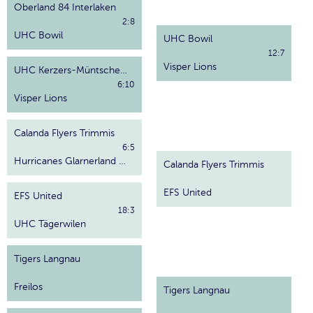
Oberland 84 Interlaken
2:8
UHC Bowil
UHC Bowil
12:7
Visper Lions
UHC Kerzers-Müntschemier
6:10
Visper Lions
Calanda Flyers Trimmis
6:5
Hurricanes Glarnerland Weesen
Calanda Flyers Trimmis
EFS United
EFS United
18:3
UHC Tägerwilen
Tigers Langnau
Freilos
Tigers Langnau