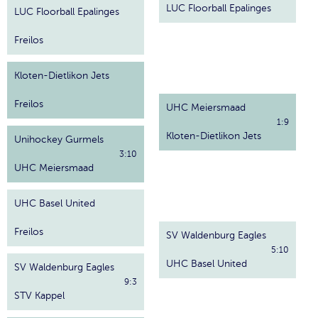
LUC Floorball Epalinges
LUC Floorball Epalinges
Freilos
Kloten-Dietlikon Jets
Freilos
UHC Meiersmaad
1:9
Kloten-Dietlikon Jets
Unihockey Gurmels
3:10
UHC Meiersmaad
UHC Basel United
Freilos
SV Waldenburg Eagles
5:10
UHC Basel United
SV Waldenburg Eagles
9:3
STV Kappel