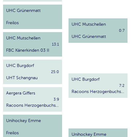
UHC Grünenmatt
Freilos
UHC Mutschellen
0:7
UHC Grünenmatt
UHC Mutschellen
13:1
FBC Känerkinden 03 II
UHC Burgdorf
25:0
UHT Schangnau
UHC Burgdorf
7:2
Racoons Herzogenbuchsee
Aergera Giffers
3:9
Racoons Herzogenbuchsee
Unihockey Emme
Freilos
Unihockey Emme