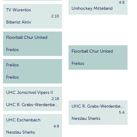
4:8
Unihockey Mittelland
TV Würenlos
2:10
Biberist Aktiv
Floorball Chur United
Freilos
Floorball Chur United
Freilos
Freilos
Freilos
UHC Jonschwil Vipers II
2:18
UHC R. Grabs-Werdenberg
UHC R. Grabs-Werdenberg
5:4
Nesslau Sharks
UHC Eschenbach
4:9
Nesslau Sharks