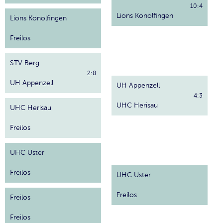
10:4
Lions Konolfingen
Lions Konolfingen
Freilos
STV Berg
2:8
UH Appenzell
UH Appenzell
4:3
UHC Herisau
UHC Herisau
Freilos
UHC Uster
Freilos
UHC Uster
Freilos
Freilos
Freilos