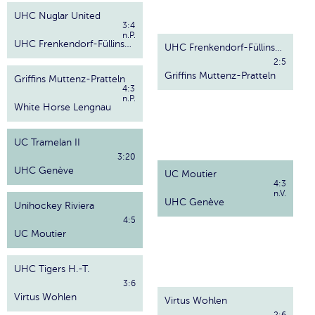
UHC Nuglar United
3:4
n.P.
UHC Frenkendorf-Füllinsdorf
UHC Frenkendorf-Füllinsdorf
2:5
Griffins Muttenz-Pratteln
Griffins Muttenz-Pratteln
4:3
n.P.
White Horse Lengnau
UC Tramelan II
3:20
UHC Genève
UC Moutier
4:3
n.V.
UHC Genève
Unihockey Riviera
4:5
UC Moutier
UHC Tigers H.-T.
3:6
Virtus Wohlen
Virtus Wohlen