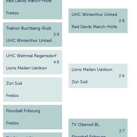
Red Devils March-Höfe
Freilos
UHC Winterthur United
2:8
Red Devils March-Höfe
Traktor Buchberg-Rüdl.
3:9
UHC Winterthur United
UHC Wehntal Regensdorf
4:8
Lions Meilen Uetikon
Lions Meilen Uetikon
2:6
Züri Süd
Züri Süd
Freilos
Floorball Fribourg
Freilos
TV Oberwil BL
2:7
Floorball Fribourg