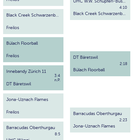
UHC W.W. Schüpfen-Busswil
4:10
Black Creek Schwarzenbach
Black Creek Schwarzenbach
Freilos
Bülach Floorball
Freilos
DT Bäretswil
2:18
Bülach Floorball
Innebandy Zürich 11
3:4
n.P.
DT Bäretswil
Jona-Uznach Flames
Freilos
Barracudas Oberthurgau
2:23
Jona-Uznach Flames
Barracudas Oberthurgau
8:5