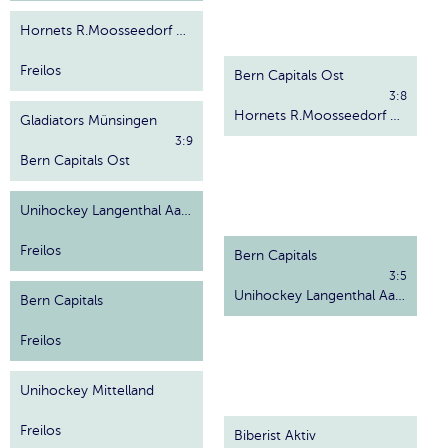
Hornets R.Moosseedorf Worblental
Freilos
Bern Capitals Ost
3:8
Hornets R.Moosseedorf Worblental
Gladiators Münsingen
3:9
Bern Capitals Ost
Unihockey Langenthal Aarwangen
Freilos
Bern Capitals
3:5
Unihockey Langenthal Aarwangen
Bern Capitals
Freilos
Unihockey Mittelland
Freilos
Biberist Aktiv