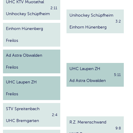
UHC KTV Muotathal
2:11
Unihockey Schüpfheim
Unihockey Schüpfheim
3:2
Einhorn Hünenberg
Einhorn Hünenberg
Freilos
Ad Astra Obwalden
Freilos
UHC Laupen ZH
5:11
Ad Astra Obwalden
UHC Laupen ZH
Freilos
STV Spreitenbach
2:4
UHC Bremgarten
R.Z. Merenschwand
9:8