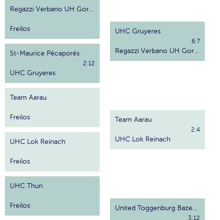
Regazzi Verbano UH Gordola
Freilos
UHC Gruyeres
6:7
Regazzi Verbano UH Gordola
St-Maurice Pécaporés
2:12
UHC Gruyeres
Team Aarau
Freilos
Team Aarau
2:4
UHC Lok Reinach
UHC Lok Reinach
Freilos
UHC Thun
Freilos
United Toggenburg Bazenheid
3:12