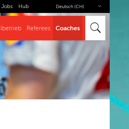
Jobs
Hub
Deutsch (CH)
Coaches
lbetrieb
Referees