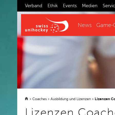
Verband
Ethik
Events
Medien
Servi
News
Game-C
»
Coaches
»
Ausbildung und Lizenzen
»
Lizenzen C
Lizenzen Coach