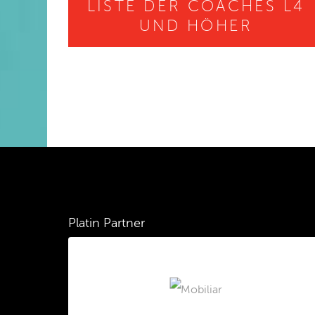
LISTE DER COACHES L4
UND HÖHER
Platin Partner