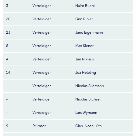
3
Verteidiger
Naïm Büchi
20
Verteidiger
Finn Ribler
23
Verteidiger
Jano Eigenmann
8
Verteidiger
Max Kiener
4
Verteidiger
Jan Niklaus
14
Verteidiger
Joa Helbling
-
Verteidiger
Nicolas Allemann
-
Verteidiger
Nicolas Bichsel
-
Verteidiger
Lars Wymann
9
Stürmer
Gian-Noah Lüthi