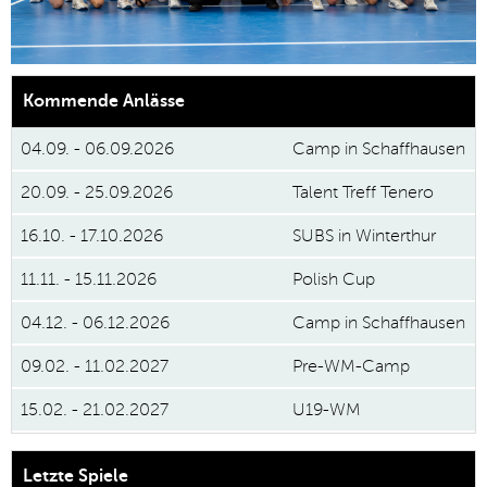
Kommende Anlässe
04.09. - 06.09.2026
Camp in Schaffhausen
▼
20.09. - 25.09.2026
Talent Treff Tenero
16.10. - 17.10.2026
SUBS i
n
Winterthur
11.11. - 15.11.2026
Polish Cup
04.12. - 06.12.2026
Camp in Schaffhausen
09.02. - 11.02.2027
Pre-WM-Camp
15.02. - 21.02.2027
U19-WM
Letzte Spiele