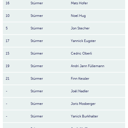
16
Stürmer
Mats Hofer
10
Stürmer
Noel Hug
5
Stürmer
Jon Stecher
17
Stürmer
Yannick Eugster
15
Stürmer
Cedric Oberli
19
Stürmer
Andri Jann Füllemann
21
Stürmer
Finn Kessler
-
Stürmer
Joël Nadler
-
Stürmer
Joris Mosberger
-
Stürmer
Yanick Burkhalter