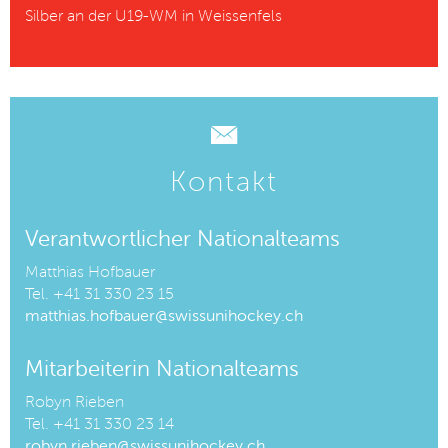
Silber an der U19-WM in Weissenfels
Kontakt
Verantwortlicher Nationalteams
Matthias Hofbauer
Tel. +41 31 330 23 15
matthias.hofbauer@swissunihockey.ch
Mitarbeiterin Nationalteams
Robyn Rieben
Tel. +41 31 330 23 14
robyn.rieben@swissunihockey.ch