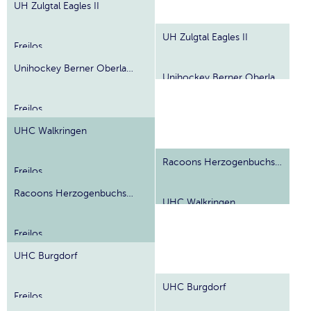
UH Zulgtal Eagles II
UH Zulgtal Eagles II
Freilos
Unihockey Berner Oberland II
Unihockey Berner Oberland II
Freilos
UHC Walkringen
Racoons Herzogenbuchsee
Freilos
Racoons Herzogenbuchsee
UHC Walkringen
Freilos
UHC Burgdorf
UHC Burgdorf
Freilos