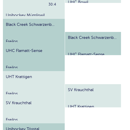
UHC Bowil
30:4
Unihockey Mümliswil
Black Creek Schwarzenbach
Black Creek Schwarzenbach
Freilos
UHC Flamatt-Sense
UHC Flamatt-Sense
Freilos
UHT Krattigen
SV Krauchthal
Freilos
SV Krauchthal
UHT Krattigen
Freilos
Unihockey Tösstal