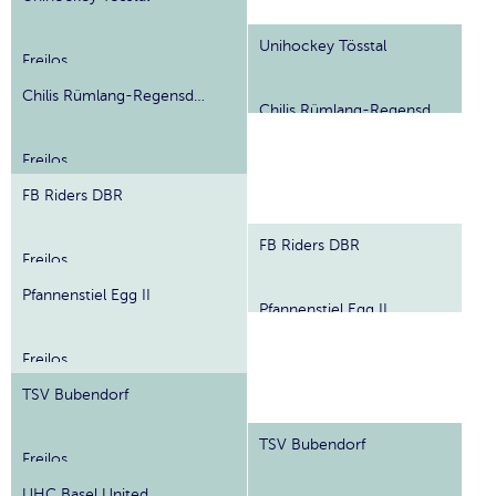
Unihockey Tösstal
Freilos
Chilis Rümlang-Regensdorf
Chilis Rümlang-Regensdorf
Freilos
FB Riders DBR
FB Riders DBR
Freilos
Pfannenstiel Egg II
Pfannenstiel Egg II
Freilos
TSV Bubendorf
TSV Bubendorf
Freilos
UHC Basel United