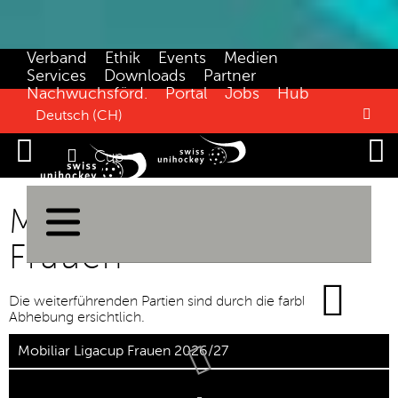
Verband
Ethik
Events
Medien
Services
Downloads
Partner
Nachwuchsförd.
Portal
Jobs
Hub
Deutsch (CH)

Cup
Mobiliar Ligacup
Frauen
Die weiterführenden Partien sind durch die farbliche
Abhebung ersichtlich.
▼
▼
Mobiliar Ligacup Frauen 2026/27
▼
▼