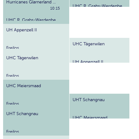
Hurricanes Glarnerland Weesen
UHC R. Grabs-Werdenberg
10:15
UHC R. Grabs-Werdenberg
UH Appenzell II
UHC Tägerwilen
Freilos
UHC Tägerwilen
UH Appenzell II
Freilos
UHC Meiersmaad
UHT Schangnau
Freilos
UHT Schangnau
UHC Meiersmaad
Freilos