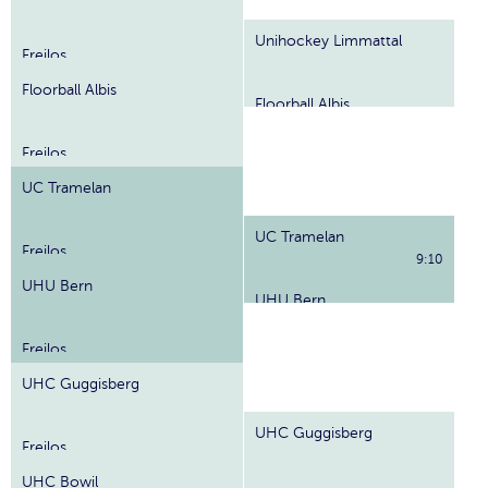
Unihockey Limmattal
Freilos
Floorball Albis
Floorball Albis
Freilos
UC Tramelan
UC Tramelan
Freilos
9:10
UHU Bern
UHU Bern
Freilos
UHC Guggisberg
UHC Guggisberg
Freilos
UHC Bowil