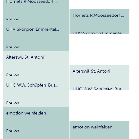
Hornets R.Moosseedorf Worblental
Hornets R.Moosseedorf Worblental
Freilos
UHV Skorpion Emmental III
UHV Skorpion Emmental III
Freilos
Alterswil-St. Antoni
Alterswil-St. Antoni
Freilos
UHC W.W. Schüpfen-Busswil
UHC W.W. Schüpfen-Busswil
Freilos
emotion weinfelden
emotion weinfelden
Freilos