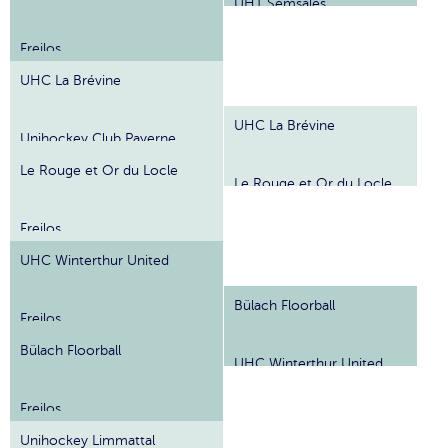
UHT Semsales
Freilos
UHC La Brévine
UHC La Brévine
Unihockey Club Payerne
Le Rouge et Or du Locle
Le Rouge et Or du Locle
Freilos
UHC Winterthur United
Bülach Floorball
Freilos
Bülach Floorball
UHC Winterthur United
Freilos
Unihockey Limmattal