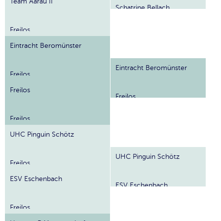
Team Aarau II
Schatrine Bellach
Freilos
Eintracht Beromünster
Eintracht Beromünster
Freilos
Freilos
Freilos
Freilos
UHC Pinguin Schötz
UHC Pinguin Schötz
Freilos
ESV Eschenbach
ESV Eschenbach
Freilos