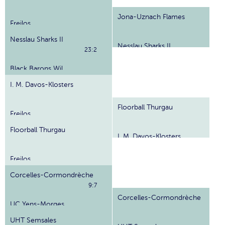
Jona-Uznach Flames
Freilos
Nesslau Sharks II
Nesslau Sharks II
23:2
Black Barons Wil
I. M. Davos-Klosters
Floorball Thurgau
Freilos
Floorball Thurgau
I. M. Davos-Klosters
Freilos
Corcelles-Cormondrèche
9:7
Corcelles-Cormondrèche
UC Yens-Morges
UHT Semsales