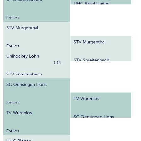
UHC Basel United
Freilos
STV Murgenthal
STV Murgenthal
Freilos
Unihockey Lohn
STV Spreitenbach
1:14
STV Spreitenbach
SC Oensingen Lions
TV Würenlos
Freilos
TV Würenlos
SC Oensingen Lions
Freilos