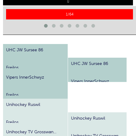
▼
▼
1/64
▼
▼
▼
▼
UHC JW Sursee 86
▼
▼
UHC JW Sursee 86
Freilos
▼
▼
Vipers InnerSchwyz
Vipers InnerSchwyz
Freilos
Unihockey Ruswil
Unihockey Ruswil
Freilos
Unihockey TV Grosswangen
Unihockey TV Grosswangen