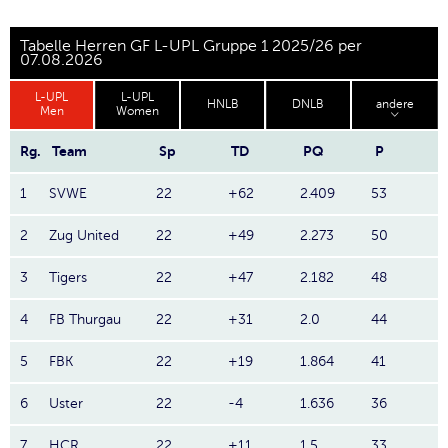
Tabelle Herren GF L-UPL Gruppe 1 2025/26 per
07.08.2026
L-UPL
L-UPL
HNLB
DNLB
andere
Men
Women
Rg.
Team
Sp
TD
PQ
P
1
SVWE
22
+62
2.409
53
2
Zug United
22
+49
2.273
50
3
Tigers
22
+47
2.182
48
4
FB Thurgau
22
+31
2.0
44
5
FBK
22
+19
1.864
41
6
Uster
22
-4
1.636
36
7
HCR
22
+11
1.5
33