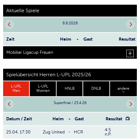
Aktuelle Spiele
8.8.2026
Zeit
Heim
-
Gast
Resultat
Mobiliar Ligacup Frauen
Spielübersicht Herren L-UPL 2025/26
L-UPL
L-UPL
HNLB
DNLB
andere
Men
Women
Superfinal / 25.4.26
Datum / Zeit
Heim
-
Gast
Resultat
📺
4:5
25.04. 17:30
Zug United
-
HCR
n.P.