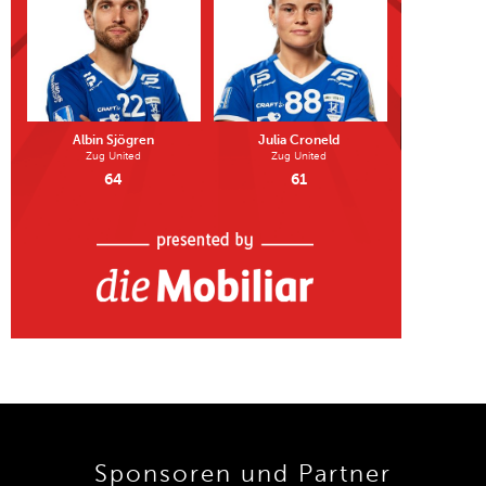
Albin Sjögren
Julia Croneld
Zug United
Zug United
64
61
Sponsoren und Partner