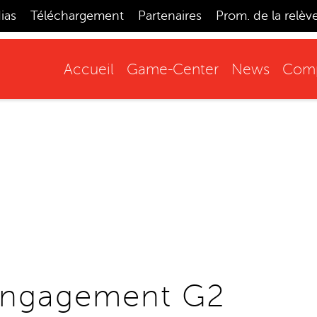
ias
Téléchargement
Partenaires
Prom. de la relèv
Accueil
Game-Center
News
Comp
engagement G2