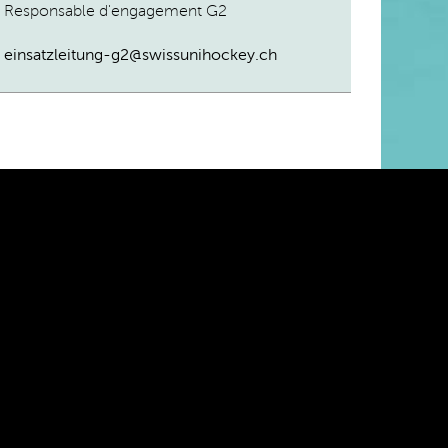
Responsable d'engagement G2
einsatzleitung-g2@swissunihockey.ch