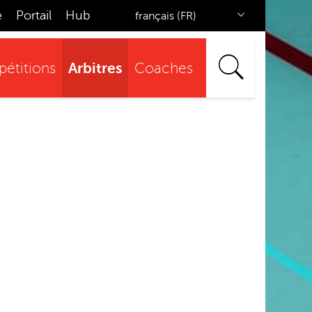
e
Portail
Hub
français (FR)
Arbitres
étitions
Coaches