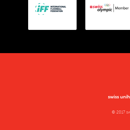
swiss uni
© 2017 s