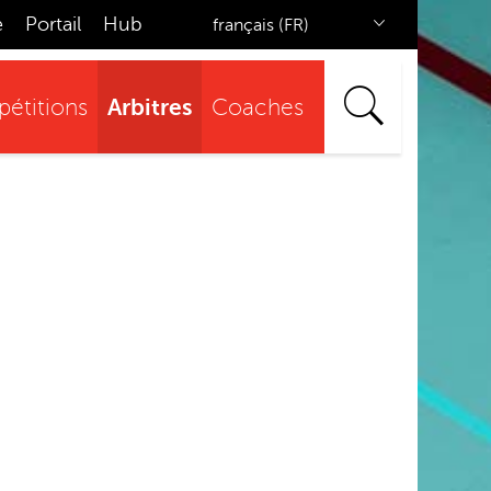
e
Portail
Hub
français (FR)
Arbitres
étitions
Coaches