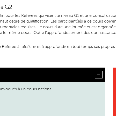
es G2
lin pour les Referees qui visent le niveau G1 et une consolidatio
 haut degré de qualification. Les participant(e)s à ce cours doi
et mentales requises. Le cours dure une journée et est organisée 
e le même cours. Outre l’approfondissement des connaissances d
Referee à rafraîchir et à approfondir en tout temps ses propre
nvoqués à un cours national.