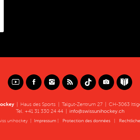
hockey
| Haus des Sports | Talgut-Zentrum 27 | CH-3063 Ittig
Tel. +41 31 330 24 44 |
info@swissunihockey.ch
wiss unihockey |
Impressum
|
Protection des données
|
Rechtlich