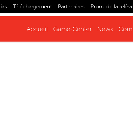
ias
Téléchargement
Partenaires
Prom. de la relèv
Accueil
Game-Center
News
Comp