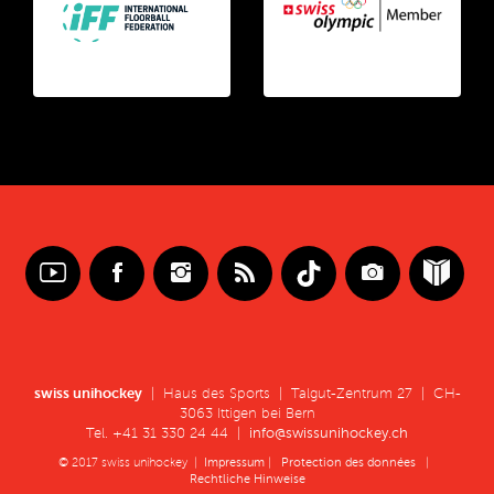
swiss unihockey
| Haus des Sports | Talgut-Zentrum 27 | CH-
3063 Ittigen bei Bern
Tel. +41 31 330 24 44 |
info@swissunihockey.ch
© 2017 swiss unihockey |
Impressum
|
Protection des données
|
Rechtliche Hinweise